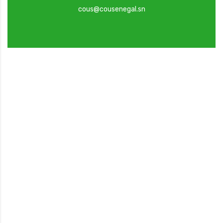
cous@cousenegal.sn