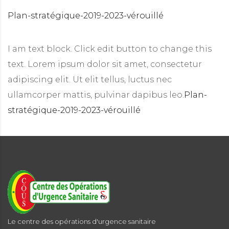
Plan-stratégique-2019-2023-vérouillé
I am text block. Click edit button to change this
text. Lorem ipsum dolor sit amet, consectetur
adipiscing elit. Ut elit tellus, luctus nec
ullamcorper mattis, pulvinar dapibus leo.
Plan-
es informations d'urgence
stratégique-2019-2023-vérouillé
Le centre des opérations d'urgence sanitaire