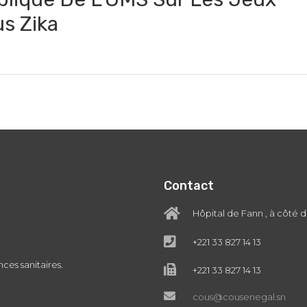
s Zika
Contact
Hôpital de Fann , à côté 
+221 33 827 14 13
ces sanitaires.
+221 33 827 14 13
cous@cousenegal.sn