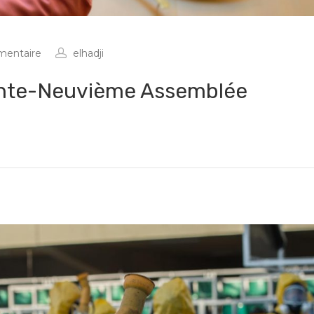
entaire
elhadji
xante-Neuvième Assemblée