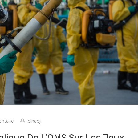
ntaire
elhadji
blique De L’OMS Sur Les Jeux